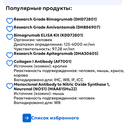
Популярные продукты:
Research Grade Bimagrumab (DHD72801)
Research Grade Amivantamab (DHB86907)
Bimagrumab ELISA Kit (KDD72801)
Организм: человек
Диапазон определения: 125-4000 нг/мл
Чувствительность: 97.28 нг/мл
Research Grade Apitegromab (DHA30605)
Collagen I Antibody (AF7001)
Источник (хозяин): кролик
Реактивность подтвержденная: человек, мышь, крыса,
корова
Валидировано для: IHC, WB, IF, ICC
Monoclonal Antibody to Nitric Oxide Synthase 1,
Neuronal (NOS1) (MAA815Hu22)
Источник (хозяин): мышь
Реактивность подтвержденная: человек
Валидировано для: WB
Список избранного