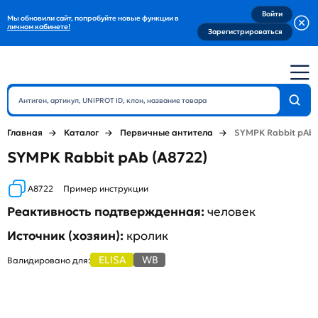
Войти
Мы обновили сайт, попробуйте новые функции в
личном кабинете!
Зарегистрироваться
Главная
Каталог
Первичные антитела
SYMPK Rabbit pAb
SYMPK Rabbit pAb (A8722)
A8722
Пример инструкции
Реактивность подтвержденная:
человек
Источник (хозяин):
кролик
ELISA
WB
Валидировано для: