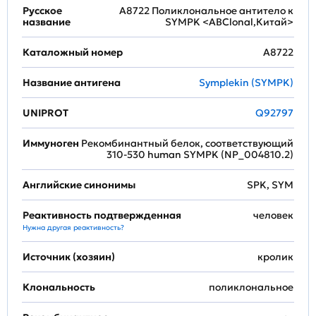
Русское
A8722 Поликлональное антитело к
название
SYMPK <ABClonal,Китай>
Каталожный номер
A8722
Название антигена
Symplekin (SYMPK)
UNIPROT
Q92797
Иммуноген
Рекомбинантный белок, соответствующий
310-530 human SYMPK (NP_004810.2)
Английские синонимы
SPK, SYM
Реактивность подтвержденная
человек
Нужна другая реактивность?
Источник (хозяин)
кролик
Клональность
поликлональное