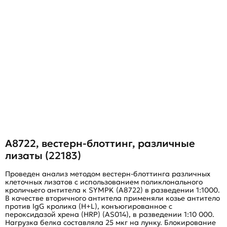
A8722, вестерн-блоттинг, различные
лизаты (22183)
Проведен анализ методом вестерн-блоттинга различных
клеточных лизатов с использованием поликлонального
кроличьего антитела к SYMPK (A8722) в разведении 1:1000.
В качестве вторичного антитела применяли козье антитело
против IgG кролика (H+L), конъюгированное с
пероксидазой хрена (HRP) (AS014), в разведении 1:10 000.
Нагрузка белка составляла 25 мкг на лунку. Блокирование