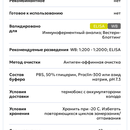
Рекомбинантное
нет
Готовое к использованию
нет
Валидировано
ELISA
WB
для
Иммуноферментный анализ; Вестерн-
блоттинг
Рекомендуемые разведения
WB: 1:200 - 1:2000; ELISA
Метод очистки
Антиген-аффинная очистка
Состав
PBS, 50% глицерин, Proclin-300 или азид
буфера
натрия, pH 7.3
Условия
термобокс с аккумуляторами
доставки
холода
Условия
Хранить при -20 С. Избегать
хранения
повторяющихся циклов замерзания/
оттаивания