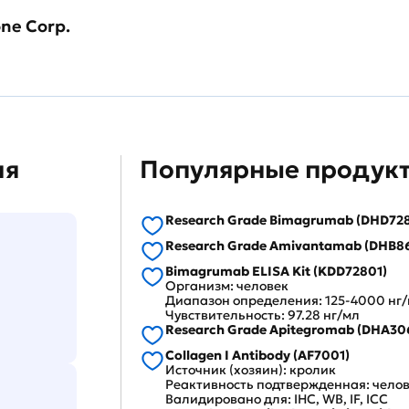
one Corp.
ия
Популярные продукт
Research Grade Bimagrumab (DHD728
Research Grade Amivantamab (DHB8
Bimagrumab ELISA Kit (KDD72801)
Организм: человек
Диапазон определения: 125-4000 нг
Чувствительность: 97.28 нг/мл
Research Grade Apitegromab (DHA30
Collagen I Antibody (AF7001)
Источник (хозяин): кролик
Реактивность подтвержденная: челов
Валидировано для: IHC, WB, IF, ICC