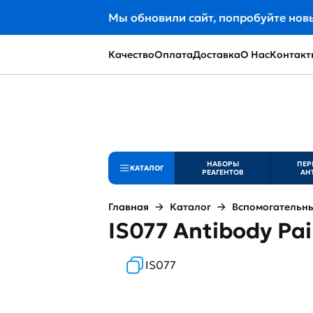
Мы обновили сайт, попробуйте нов
Качество
Оплата
Доставка
О Нас
Контакт
НАБОРЫ
ПЕР
КАТАЛОГ
РЕАГЕНТОВ
АН
Главная
Каталог
Вспомогательны
IS077 Antibody Pai
IS077