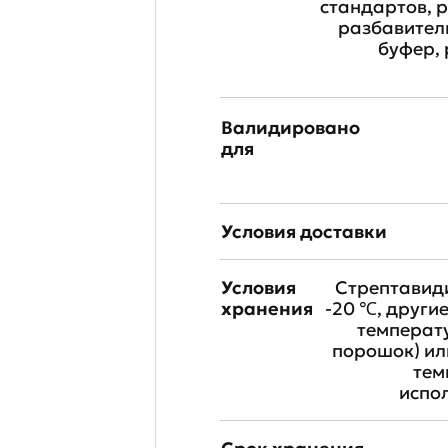
стандартов, 
разбавител
буфер, 
Валидировано
для
Условия доставки
Условия
Стрептавиди
хранения
-20 ℃, други
температ
порошок) ил
тем
испо