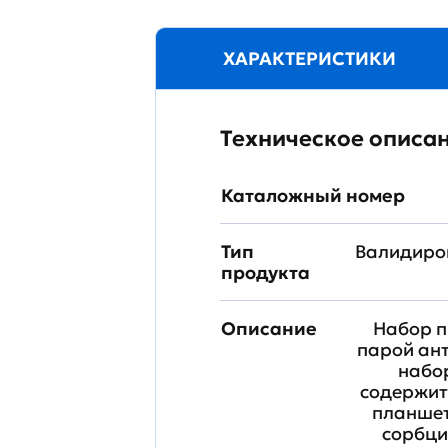
ХАРАКТЕРИСТИКИ
Техническое описа
Каталожный номер
Тип
Валидиро
продукта
Описание
Набор п
парой ант
набор
содержит
планшет
сорбци