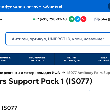
ые функции в
личном кабинете!
ы
+7 (495) 798-02-48
sales@
ВИЧНЫЕ
ВТОРИЧНЫЕ
БЕЛКИ
БАЗА
ТИТЕЛА
АНТИТЕЛА
И ПЕПТИДЫ
ЗНАНИЙ
е реагенты и материалы для ИФА
IS077 Antibody Pairs Sup
rs Support Pack 1 (IS077)
IS077