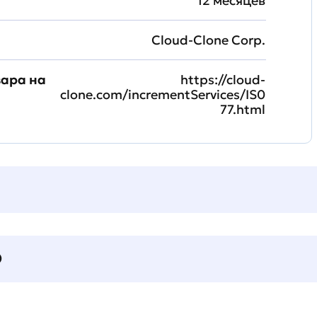
12 месяцев
Cloud-Clone Corp.
вара на
https://cloud-
clone.com/incrementServices/IS0
77.html
О