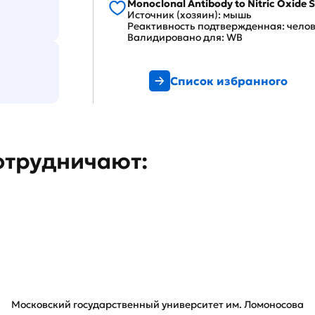
Monoclonal Antibody to Nitric Oxide 
Источник (хозяин): мышь
Реактивность подтвержденная: чело
Валидировано для: WB
Список избранного
отрудничают:
Московский государственный университет им. Ломоносова