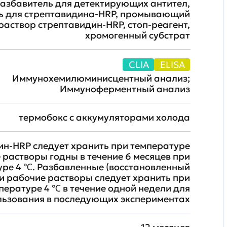
разбавитель для детектирующих антител,
ь для стрептавидина-HRP, промывающий
раствор стрептавидин-HRP, стоп-реагент,
хромогенный субстрат
CLIA
ELISA
Иммунохемилюминисцентный анализ;
Иммуноферментный анализ
термобокс с аккумуляторами холода
н-HRP следует хранить при температуре
е растворы годны в течение 6 месяцев при
уре 4 ℃. Разбавленные (восстановленный
и рабочие растворы следует хранить при
пературе 4 ℃ в течение одной недели для
льзования в последующих экспериментах