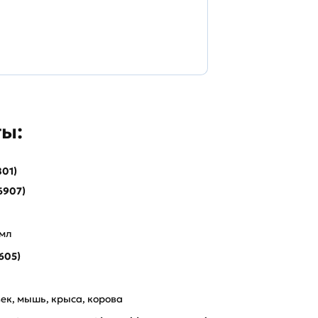
ы:
01)
6907)
/мл
605)
ек, мышь, крыса, корова