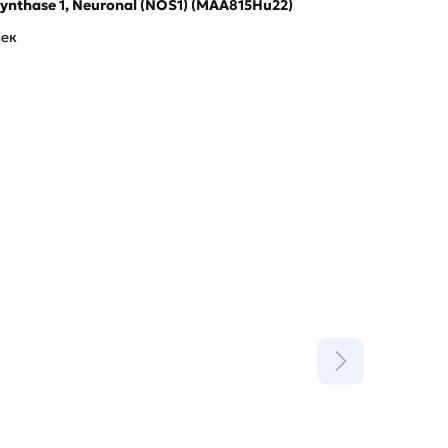
Synthase 1, Neuronal (NOS1) (MAA815Hu22)
век