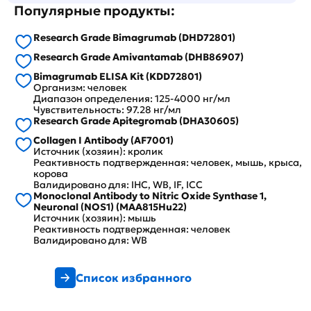
Популярные продукты:
Research Grade Bimagrumab (DHD72801)
Research Grade Amivantamab (DHB86907)
Bimagrumab ELISA Kit (KDD72801)
Организм: человек
Диапазон определения: 125-4000 нг/мл
Чувствительность: 97.28 нг/мл
Research Grade Apitegromab (DHA30605)
Collagen I Antibody (AF7001)
Источник (хозяин): кролик
Реактивность подтвержденная: человек, мышь, крыса,
корова
Валидировано для: IHC, WB, IF, ICC
Monoclonal Antibody to Nitric Oxide Synthase 1,
Neuronal (NOS1) (MAA815Hu22)
Источник (хозяин): мышь
Реактивность подтвержденная: человек
Валидировано для: WB
Список избранного