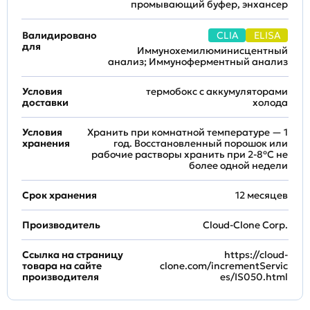
промывающий буфер, энхансер
Валидировано
CLIA
ELISA
для
Иммунохемилюминисцентный
анализ; Иммуноферментный анализ
Условия
термобокс с аккумуляторами
доставки
холода
Условия
Хранить при комнатной температуре — 1
хранения
год. Восстановленный порошок или
рабочие растворы хранить при 2-8ºC не
более одной недели
Срок хранения
12 месяцев
Производитель
Cloud-Clone Corp.
Ссылка на страницу
https://cloud-
товара на сайте
clone.com/incrementServic
производителя
es/IS050.html