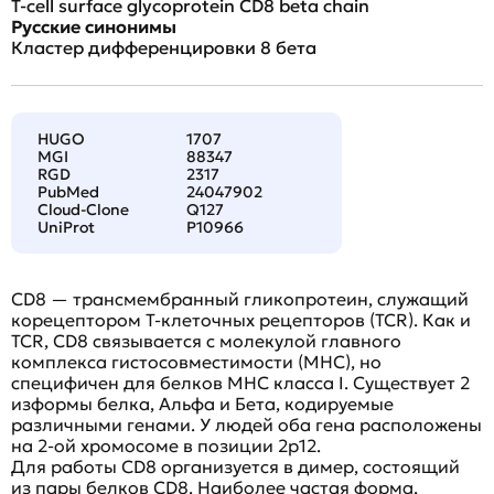
T-cell surface glycoprotein CD8 beta chain
Русские синонимы
Кластер дифференцировки 8 бета
HUGO
1707
MGI
88347
RGD
2317
PubMed
24047902
Cloud-Clone
Q127
UniProt
P10966
CD8 — трансмембранный гликопротеин, служащий
корецептором Т-клеточных рецепторов (TCR). Как и
TCR, CD8 связывается с молекулой главного
комплекса гистосовместимости (MHC), но
специфичен для белков MHC класса I. Существует 2
изформы белка, Альфа и Бета, кодируемые
различными генами. У людей оба гена расположены
на 2-ой хромосоме в позиции 2p12.
Для работы CD8 организуется в димер, состоящий
из пары белков CD8. Наиболее частая форма,