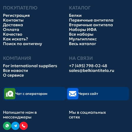
ПОКУПАТЕЛЮ
КАТАЛОГ
Регистрация
Белки
Контакты
Первичные антитела
Доставка
Вторичные антитела
Оплата
Наборы ИФА
Качество
Все наборы
Как искать?
Мультиплекс
Поиск по антигену
Весь каталог
КОМПАНИЯ
НА СВЯЗИ
For international suppliers
+7 (495) 798-02-48
Все новости
sales@belkiantitela.ru
О сервисе
Чат с оператором
Через сайт
Напишите нам в
Мы в социальных
мессенджеры
сетях