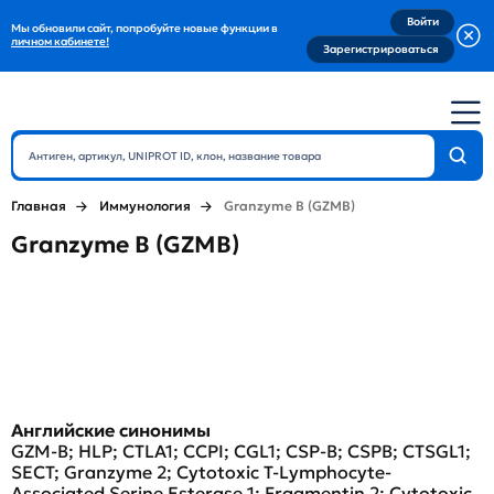
Войти
Мы обновили сайт, попробуйте новые функции в
личном кабинете!
Зарегистрироваться
Главная
Иммунология
Granzyme B (GZMB)
Granzyme B (GZMB)
Английские синонимы
GZM-B; HLP; CTLA1; CCPI; CGL1; CSP-B; CSPB; CTSGL1;
SECT; Granzyme 2; Cytotoxic T-Lymphocyte-
Associated Serine Esterase 1; Fragmentin 2; Cytotoxic