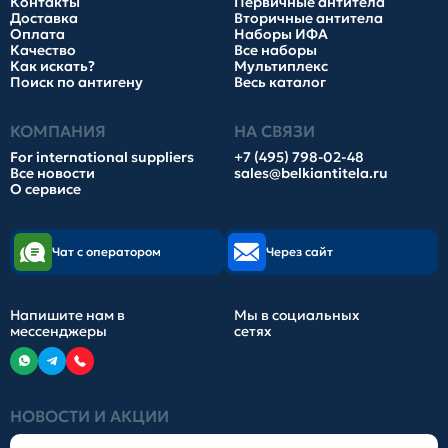
Контакты
Первичные антитела
Доставка
Вторичные антитела
Оплата
Наборы ИФА
Качество
Все наборы
Как искать?
Мультиплекс
Поиск по антигену
Весь каталог
КОМПАНИЯ
НА СВЯЗИ
For international suppliers
+7 (495) 798-02-48
Все новости
sales@belkiantitela.ru
О сервисе
Чат с оператором
Через сайт
Напишите нам в
Мы в социальных
мессенджеры
сетях
НОВОСТИ И АКЦИИ