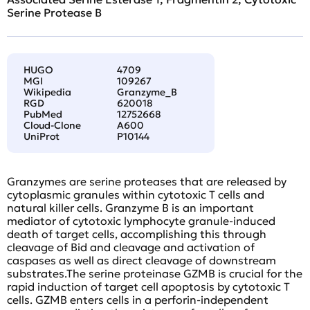
Serine Protease B
HUGO
4709
MGI
109267
Wikipedia
Granzyme_B
RGD
620018
PubMed
12752668
Cloud-Clone
A600
UniProt
P10144
Granzymes are serine proteases that are released by
cytoplasmic granules within cytotoxic T cells and
natural killer cells. Granzyme B is an important
mediator of cytotoxic lymphocyte granule-induced
death of target cells, accomplishing this through
cleavage of Bid and cleavage and activation of
caspases as well as direct cleavage of downstream
substrates.The serine proteinase GZMB is crucial for the
rapid induction of target cell apoptosis by cytotoxic T
cells. GZMB enters cells in a perforin-independent