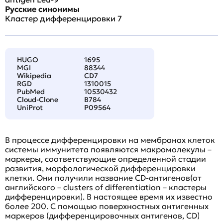
Русские синонимы
Кластер дифференцировки 7
HUGO
1695
MGI
88344
Wikipedia
CD7
RGD
1310015
PubMed
10530432
Cloud-Clone
B784
UniProt
P09564
В процессе дифференцировки на мембранах клеток
системы иммунитета появляются макромолекулы –
маркеры, соответствующие определенной стадии
развития, морфологической дифференцировки
клетки. Они получили название CD-антигенов(от
английского – clusters of differentiation – кластеры
дифференцировки). В настоящее время их известно
более 200. С помощью поверхностных антигенных
маркеров (дифференцировочных антигенов, CD)