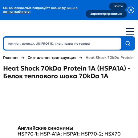
Войти
Мы обновили сайт, попробуйте новые функции в
личном кабинете!
Зарегистрироваться
Главная
Сигнальная трансдукция
Heat Shock 70kDa Protein 1
Heat Shock 70kDa Protein 1A (HSPA1A) -
Белок теплового шока 70kDa 1А
Английские синонимы
HSP70-1; HSP-A1A; HSPA1; HSP70-2; HSX70