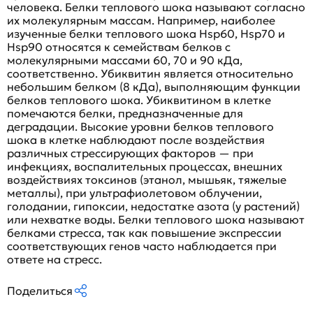
человека. Белки теплового шока называют согласно
их молекулярным массам. Например, наиболее
изученные белки теплового шока Hsp60, Hsp70 и
Hsp90 относятся к семействам белков с
молекулярными массами 60, 70 и 90 кДа,
соответственно. Убиквитин является относительно
небольшим белком (8 кДа), выполняющим функции
белков теплового шока. Убиквитином в клетке
помечаются белки, предназначенные для
деградации. Высокие уровни белков теплового
шока в клетке наблюдают после воздействия
различных стрессирующих факторов — при
инфекциях, воспалительных процессах, внешних
воздействиях токсинов (этанол, мышьяк, тяжелые
металлы), при ультрафиолетовом облучении,
голодании, гипоксии, недостатке азота (у растений)
или нехватке воды. Белки теплового шока называют
белками стресса, так как повышение экспрессии
соответствующих генов часто наблюдается при
ответе на стресс.
Поделиться