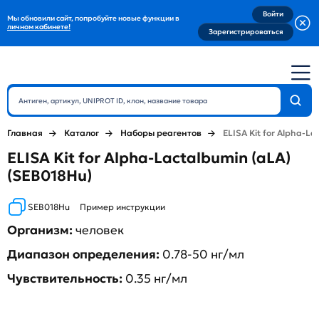
Войти
Мы обновили сайт, попробуйте новые функции в
личном кабинете!
Зарегистрироваться
Главная
Каталог
Наборы реагентов
ELISA Kit for Alpha-La
ELISA Kit for Alpha-Lactalbumin (aLA)
(SEB018Hu)
SEB018Hu
Пример инструкции
Организм:
человек
Диапазон определения:
0.78-50 нг/мл
Чувствительность:
0.35 нг/мл