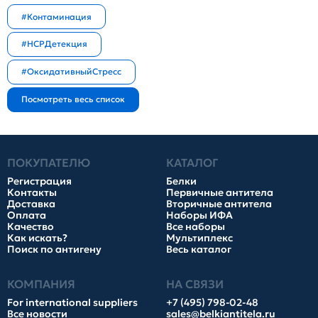
#Контаминация
#HCPДетекция
#ОксидативныйСтресс
ПОКУПАТЕЛЮ
КАТАЛОГ
Регистрация
Белки
Контакты
Первичные антитела
Доставка
Вторичные антитела
Оплата
Наборы ИФА
Качество
Все наборы
Как искать?
Мультиплекс
Поиск по антигену
Весь каталог
КОМПАНИЯ
НА СВЯЗИ
For international suppliers
+7 (495) 798-02-48
Все новости
sales@belkiantitela.ru