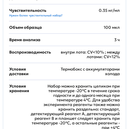
Чувствительность
0.35 нг/мл
Нужен более чувствительный набор?
Объем образца
100 мкл
Время анализа
3 ч
Воспроизводимость
внутри лота: CV<10% ; между
лотами: CV<12%
Условия
Термобокс с аккумуляторами
доставки
холода
Условия
Набор можно хранить целиком при
хранения
температуре -20°C в течение срока
годности и до одного месяца при
температуре 4°C. Для удобства
эксперимента реагенты также можно
хранить раздельно: стандарт,
детектирующий реагент A, детектирующий
реагент B и планшет следует хранить при
температуре -20°C, а остальные реагенты -
при +4°С