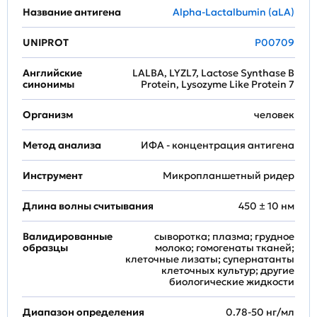
Название антигена
Alpha-Lactalbumin (aLA)
UNIPROT
P00709
Английские
LALBA, LYZL7, Lactose Synthase B
синонимы
Protein, Lysozyme Like Protein 7
Организм
человек
Метод анализа
ИФА - концентрация антигена
Инструмент
Микропланшетный ридер
Длина волны считывания
450 ± 10 нм
Валидированные
сыворотка; плазма; грудное
образцы
молоко; гомогенаты тканей;
клеточные лизаты; супернатанты
клеточных культур; другие
биологические жидкости
Диапазон определения
0.78-50 нг/мл