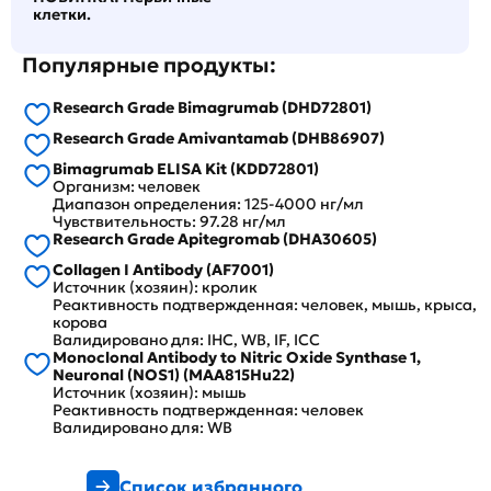
клетки.
Популярные продукты:
Research Grade Bimagrumab (DHD72801)
Research Grade Amivantamab (DHB86907)
Bimagrumab ELISA Kit (KDD72801)
Организм: человек
Диапазон определения: 125-4000 нг/мл
Чувствительность: 97.28 нг/мл
Research Grade Apitegromab (DHA30605)
Collagen I Antibody (AF7001)
Источник (хозяин): кролик
Реактивность подтвержденная: человек, мышь, крыса,
корова
Валидировано для: IHC, WB, IF, ICC
Monoclonal Antibody to Nitric Oxide Synthase 1,
Neuronal (NOS1) (MAA815Hu22)
Источник (хозяин): мышь
Реактивность подтвержденная: человек
Валидировано для: WB
Список избранного