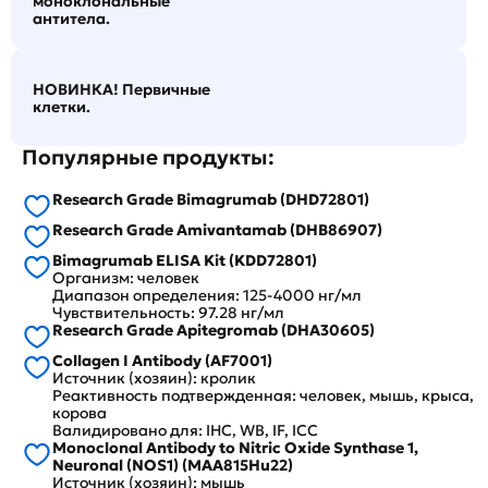
моноклональные
антитела.
НОВИНКА! Первичные
клетки.
Популярные продукты:
Research Grade Bimagrumab (DHD72801)
Research Grade Amivantamab (DHB86907)
Bimagrumab ELISA Kit (KDD72801)
Организм: человек
Диапазон определения: 125-4000 нг/мл
Чувствительность: 97.28 нг/мл
Research Grade Apitegromab (DHA30605)
Collagen I Antibody (AF7001)
Источник (хозяин): кролик
Реактивность подтвержденная: человек, мышь, крыса,
корова
Валидировано для: IHC, WB, IF, ICC
Monoclonal Antibody to Nitric Oxide Synthase 1,
Neuronal (NOS1) (MAA815Hu22)
Источник (хозяин): мышь