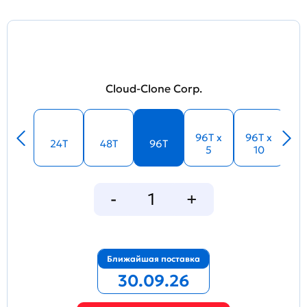
Cloud-Clone Corp.
96T x
96T x
24T
48T
96T
5
10
Ближайшая поставка
30.09.26