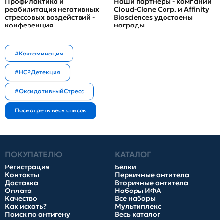
Профилактика и
Наши партнеры - компании
реабилитация негативных
Cloud-Clone Corp. и Affinity
стрессовых воздействий -
Biosciences удостоены
конференция
награды
#Контаминация
#HCPДетекция
#ОксидативныйСтресс
ПОКУПАТЕЛЮ
КАТАЛОГ
Регистрация
Белки
Контакты
Первичные антитела
Доставка
Вторичные антитела
Оплата
Наборы ИФА
Качество
Все наборы
Как искать?
Мультиплекс
Поиск по антигену
Весь каталог