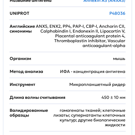
Название антигена
Annexin A5 (ANXA5)
UNIPROT
P48036
Английские
ANX5, ENX2, PP4, PAP-I, CBP-I, Anchorin CII,
синонимы
Calphobindin I, Endonexin II, Lipocortin V,
Placental anticoagulant protein 4,
Thromboplastin inhibitor, Vascular
anticoagulant-alpha
Организм
мышь
Метод анализа
ИФА - концентрация антигена
Инструмент
Микропланшетный ридер
Длина волны считывания
450 ± 10 нм
Валидированные
гомогенаты тканей; клеточные
образцы
лизаты; супернатанты клеточных
культур; другие биологические
жидкости