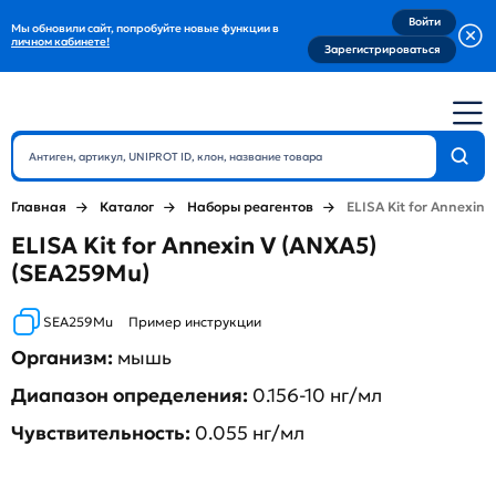
Войти
Мы обновили сайт, попробуйте новые функции в
личном кабинете!
Зарегистрироваться
Главная
Каталог
Наборы реагентов
ELISA Kit for Annexin 
ELISA Kit for Annexin V (ANXA5)
(SEA259Mu)
SEA259Mu
Пример инструкции
Организм:
мышь
Диапазон определения:
0.156-10 нг/мл
Чувствительность:
0.055 нг/мл