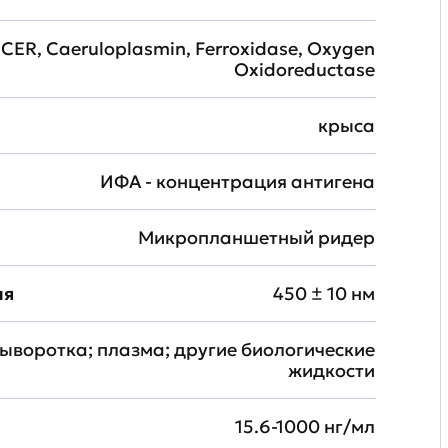
 CER, Caeruloplasmin, Ferroxidase, Oxygen
Oxidoreductase
крыса
ИФА - концентрация антигена
Микропланшетный ридер
ия
450 ± 10 нм
ыворотка; плазма; другие биологические
жидкости
15.6-1000 нг/мл