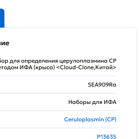
ние
ор для определения церулоплазмина CP
етодом ИФА (крыса) <Cloud-Clone,Китай>
SEA909Ra
Наборы для ИФА
Ceruloplasmin (CP)
P13635