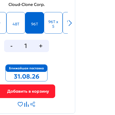
Cloud-Clone Corp.
96T x
96T x
T
48T
96T
5
10
Ближайшая поставка
31.08.26