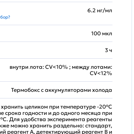
6.2 нг/мл
абор?
100 мкл
3 ч
внутри лота: CV<10% ; между лотами:
CV<12%
Термобокс с аккумуляторами холода
хранить целиком при температуре -20°C
ие срока годности и до одного месяца при
°C. Для удобства эксперимента реагенты
кже можно хранить раздельно: стандарт,
й реагент A, детектирующий реагент B и