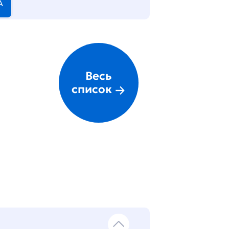
А
Весь
список