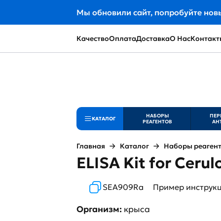
Мы обновили сайт, попробуйте нов
Качество
Оплата
Доставка
О Нас
Контакт
НАБОРЫ
ПЕР
КАТАЛОГ
РЕАГЕНТОВ
АН
Главная
Каталог
Наборы реаген
ELISA Kit for Ceru
SEA909Ra
Пример инструк
Организм:
крыса