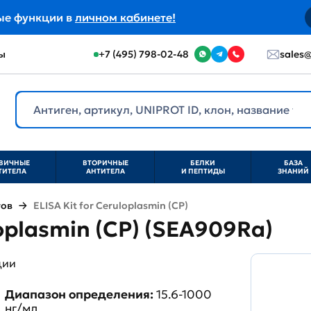
ые функции в
личном кабинете!
ы
+7 (495) 798-02-48
sales@
ВИЧНЫЕ
ВТОРИЧНЫЕ
БЕЛКИ
БАЗА
ТИТЕЛА
АНТИТЕЛА
И ПЕПТИДЫ
ЗНАНИЙ
тов
ELISA Kit for Ceruloplasmin (CP)
loplasmin (CP) (SEA909Ra)
ции
Диапазон определения:
15.6-1000
нг/мл