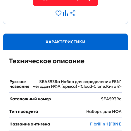
ХАРАКТЕРИСТИКИ
Техническое описание
Русское
SEA593Ra Набор для определения FBN1
название
методом ИФА (крыса) <Cloud-Clone,Китай>
Каталожный номер
SEA593Ra
Тип продукта
Наборы для ИФА
Название антигена
Fibrillin 1 (FBN1)