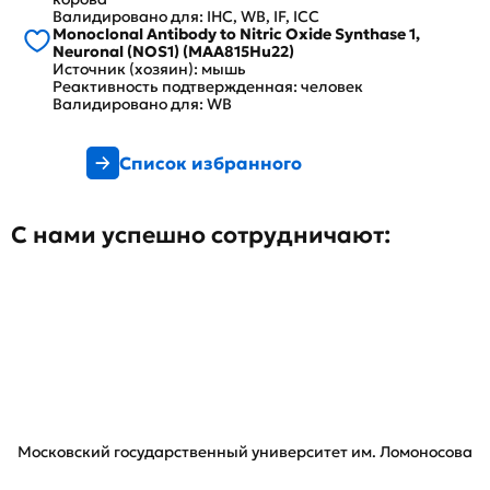
Валидировано для: IHC, WB, IF, ICC
Monoclonal Antibody to Nitric Oxide Synthase 1,
Neuronal (NOS1) (MAA815Hu22)
Источник (хозяин): мышь
Реактивность подтвержденная: человек
Валидировано для: WB
Список избранного
С нами успешно сотрудничают:
Московский государственный университет им. Ломоносова