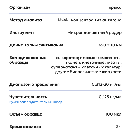
Организм
крыса
Метод анализа
ИФА - концентрация антигена
Инструмент
Микропланшетный ридер
Длина волны считывания
450 ± 10 нм
Валидированные
сыворотка; плазма; гомогенаты
образцы
тканей; клеточные лизаты;
супернатанты клеточных культур;
другие биологические жидкости
Диапазон определения
0.312-20 нг/мл
Чувствительность
0.125 нг/мл
Нужен более чувствительный набор?
Объем образца
100 мкл
Время анализа
3 ч