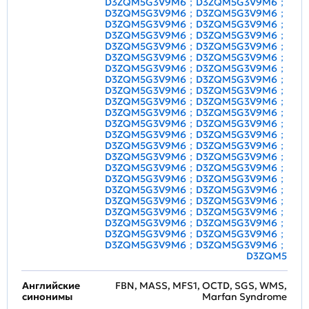
D3ZQM5G3V9M6；D3ZQM5G3V9M6；
D3ZQM5G3V9M6；D3ZQM5G3V9M6；
D3ZQM5G3V9M6；D3ZQM5G3V9M6；
D3ZQM5G3V9M6；D3ZQM5G3V9M6；
D3ZQM5G3V9M6；D3ZQM5G3V9M6；
D3ZQM5G3V9M6；D3ZQM5G3V9M6；
D3ZQM5G3V9M6；D3ZQM5G3V9M6；
D3ZQM5G3V9M6；D3ZQM5G3V9M6；
D3ZQM5G3V9M6；D3ZQM5G3V9M6；
D3ZQM5G3V9M6；D3ZQM5G3V9M6；
D3ZQM5G3V9M6；D3ZQM5G3V9M6；
D3ZQM5G3V9M6；D3ZQM5G3V9M6；
D3ZQM5G3V9M6；D3ZQM5G3V9M6；
D3ZQM5G3V9M6；D3ZQM5G3V9M6；
D3ZQM5G3V9M6；D3ZQM5G3V9M6；
D3ZQM5G3V9M6；D3ZQM5G3V9M6；
D3ZQM5G3V9M6；D3ZQM5G3V9M6；
D3ZQM5G3V9M6；D3ZQM5G3V9M6；
D3ZQM5G3V9M6；D3ZQM5G3V9M6；
D3ZQM5G3V9M6；D3ZQM5G3V9M6；
D3ZQM5G3V9M6；D3ZQM5G3V9M6；
D3ZQM5G3V9M6；D3ZQM5G3V9M6；
D3ZQM5G3V9M6；D3ZQM5G3V9M6；
D3ZQM5
Английские
FBN, MASS, MFS1, OCTD, SGS, WMS,
синонимы
Marfan Syndrome