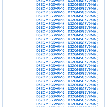
D3ZQM5G3V9M6；D3ZQM5G3V9M6；
D3ZQM5G3V9M6；D3ZQM5G3V9M6；
D3ZQM5G3V9M6；D3ZQM5G3V9M6；
D3ZQM5G3V9M6；D3ZQM5G3V9M6；
D3ZQM5G3V9M6；D3ZQM5G3V9M6；
D3ZQM5G3V9M6；D3ZQM5G3V9M6；
D3ZQM5G3V9M6；D3ZQM5G3V9M6；
D3ZQM5G3V9M6；D3ZQM5G3V9M6；
D3ZQM5G3V9M6；D3ZQM5G3V9M6；
D3ZQM5G3V9M6；D3ZQM5G3V9M6；
D3ZQM5G3V9M6；D3ZQM5G3V9M6；
D3ZQM5G3V9M6；D3ZQM5G3V9M6；
D3ZQM5G3V9M6；D3ZQM5G3V9M6；
D3ZQM5G3V9M6；D3ZQM5G3V9M6；
D3ZQM5G3V9M6；D3ZQM5G3V9M6；
D3ZQM5G3V9M6；D3ZQM5G3V9M6；
D3ZQM5G3V9M6；D3ZQM5G3V9M6；
D3ZQM5G3V9M6；D3ZQM5G3V9M6；
D3ZQM5G3V9M6；D3ZQM5G3V9M6；
D3ZQM5G3V9M6；D3ZQM5G3V9M6；
D3ZQM5G3V9M6；D3ZQM5G3V9M6；
D3ZQM5G3V9M6；D3ZQM5G3V9M6；
D3ZQM5G3V9M6；D3ZQM5G3V9M6；
D3ZQM5G3V9M6；D3ZQM5G3V9M6；
D3ZQM5G3V9M6；D3ZQM5G3V9M6；
D3ZQM5G3V9M6；D3ZQM5G3V9M6；
D3ZQM5G3V9M6；D3ZQM5G3V9M6；
D3ZQM5G3V9M6；D3ZQM5G3V9M6；