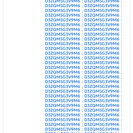
D3ZQM5G3V9M6；D3ZQM5G3V9M6；
D3ZQM5G3V9M6；D3ZQM5G3V9M6；
D3ZQM5G3V9M6；D3ZQM5G3V9M6；
D3ZQM5G3V9M6；D3ZQM5G3V9M6；
D3ZQM5G3V9M6；D3ZQM5G3V9M6；
D3ZQM5G3V9M6；D3ZQM5G3V9M6；
D3ZQM5G3V9M6；D3ZQM5G3V9M6；
D3ZQM5G3V9M6；D3ZQM5G3V9M6；
D3ZQM5G3V9M6；D3ZQM5G3V9M6；
D3ZQM5G3V9M6；D3ZQM5G3V9M6；
D3ZQM5G3V9M6；D3ZQM5G3V9M6；
D3ZQM5G3V9M6；D3ZQM5G3V9M6；
D3ZQM5G3V9M6；D3ZQM5G3V9M6；
D3ZQM5G3V9M6；D3ZQM5G3V9M6；
D3ZQM5G3V9M6；D3ZQM5G3V9M6；
D3ZQM5G3V9M6；D3ZQM5G3V9M6；
D3ZQM5G3V9M6；D3ZQM5G3V9M6；
D3ZQM5G3V9M6；D3ZQM5G3V9M6；
D3ZQM5G3V9M6；D3ZQM5G3V9M6；
D3ZQM5G3V9M6；D3ZQM5G3V9M6；
D3ZQM5G3V9M6；D3ZQM5G3V9M6；
D3ZQM5G3V9M6；D3ZQM5G3V9M6；
D3ZQM5G3V9M6；D3ZQM5G3V9M6；
D3ZQM5G3V9M6；D3ZQM5G3V9M6；
D3ZQM5G3V9M6；D3ZQM5G3V9M6；
D3ZQM5G3V9M6；D3ZQM5G3V9M6；
D3ZQM5G3V9M6；D3ZQM5G3V9M6；
D3ZQM5G3V9M6；D3ZQM5G3V9M6；