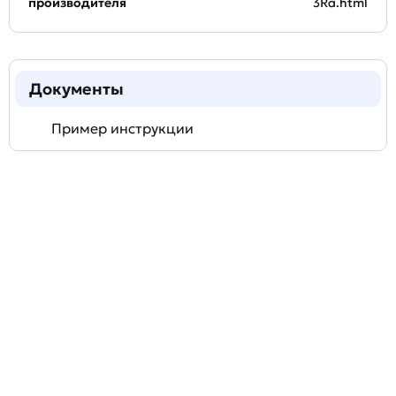
производителя
3Ra.html
Документы
Пример инструкции
Задать
технический
вопрос