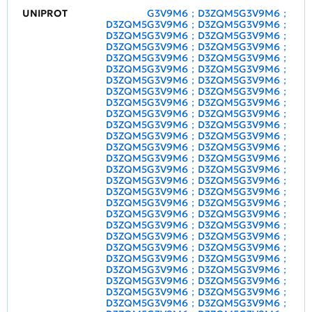
UNIPROT
G3V9M6；D3ZQM5G3V9M6；
D3ZQM5G3V9M6；D3ZQM5G3V9M6；
D3ZQM5G3V9M6；D3ZQM5G3V9M6；
D3ZQM5G3V9M6；D3ZQM5G3V9M6；
D3ZQM5G3V9M6；D3ZQM5G3V9M6；
D3ZQM5G3V9M6；D3ZQM5G3V9M6；
D3ZQM5G3V9M6；D3ZQM5G3V9M6；
D3ZQM5G3V9M6；D3ZQM5G3V9M6；
D3ZQM5G3V9M6；D3ZQM5G3V9M6；
D3ZQM5G3V9M6；D3ZQM5G3V9M6；
D3ZQM5G3V9M6；D3ZQM5G3V9M6；
D3ZQM5G3V9M6；D3ZQM5G3V9M6；
D3ZQM5G3V9M6；D3ZQM5G3V9M6；
D3ZQM5G3V9M6；D3ZQM5G3V9M6；
D3ZQM5G3V9M6；D3ZQM5G3V9M6；
D3ZQM5G3V9M6；D3ZQM5G3V9M6；
D3ZQM5G3V9M6；D3ZQM5G3V9M6；
D3ZQM5G3V9M6；D3ZQM5G3V9M6；
D3ZQM5G3V9M6；D3ZQM5G3V9M6；
D3ZQM5G3V9M6；D3ZQM5G3V9M6；
D3ZQM5G3V9M6；D3ZQM5G3V9M6；
D3ZQM5G3V9M6；D3ZQM5G3V9M6；
D3ZQM5G3V9M6；D3ZQM5G3V9M6；
D3ZQM5G3V9M6；D3ZQM5G3V9M6；
D3ZQM5G3V9M6；D3ZQM5G3V9M6；
D3ZQM5G3V9M6；D3ZQM5G3V9M6；
D3ZQM5G3V9M6；D3ZQM5G3V9M6；