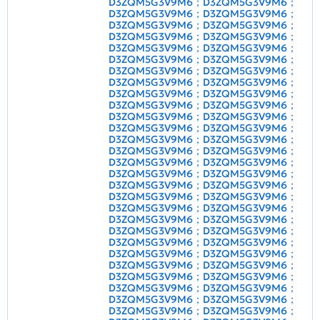
D3ZQM5G3V9M6；D3ZQM5G3V9M6；
D3ZQM5G3V9M6；D3ZQM5G3V9M6；
D3ZQM5G3V9M6；D3ZQM5G3V9M6；
D3ZQM5G3V9M6；D3ZQM5G3V9M6；
D3ZQM5G3V9M6；D3ZQM5G3V9M6；
D3ZQM5G3V9M6；D3ZQM5G3V9M6；
D3ZQM5G3V9M6；D3ZQM5G3V9M6；
D3ZQM5G3V9M6；D3ZQM5G3V9M6；
D3ZQM5G3V9M6；D3ZQM5G3V9M6；
D3ZQM5G3V9M6；D3ZQM5G3V9M6；
D3ZQM5G3V9M6；D3ZQM5G3V9M6；
D3ZQM5G3V9M6；D3ZQM5G3V9M6；
D3ZQM5G3V9M6；D3ZQM5G3V9M6；
D3ZQM5G3V9M6；D3ZQM5G3V9M6；
D3ZQM5G3V9M6；D3ZQM5G3V9M6；
D3ZQM5G3V9M6；D3ZQM5G3V9M6；
D3ZQM5G3V9M6；D3ZQM5G3V9M6；
D3ZQM5G3V9M6；D3ZQM5G3V9M6；
D3ZQM5G3V9M6；D3ZQM5G3V9M6；
D3ZQM5G3V9M6；D3ZQM5G3V9M6；
D3ZQM5G3V9M6；D3ZQM5G3V9M6；
D3ZQM5G3V9M6；D3ZQM5G3V9M6；
D3ZQM5G3V9M6；D3ZQM5G3V9M6；
D3ZQM5G3V9M6；D3ZQM5G3V9M6；
D3ZQM5G3V9M6；D3ZQM5G3V9M6；
D3ZQM5G3V9M6；D3ZQM5G3V9M6；
D3ZQM5G3V9M6；D3ZQM5G3V9M6；
D3ZQM5G3V9M6；D3ZQM5G3V9M6；