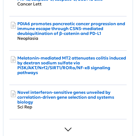
Cancer Lett
PDIA6 promotes pancreatic cancer progression and
immune escape through CSN5-mediated
deubiquitination of β-catenin and PD-L1
Neoplasia
Melatonin-mediated MT2 attenuates colitis induced
by dextran sodium sulfate via
PI3K/AKT/Nrf2/SIRT1/RORα/NF-κB signaling
pathways
Novel interferon-sensitive genes unveiled by
correlation-driven gene selection and systems
biology
Sci Rep