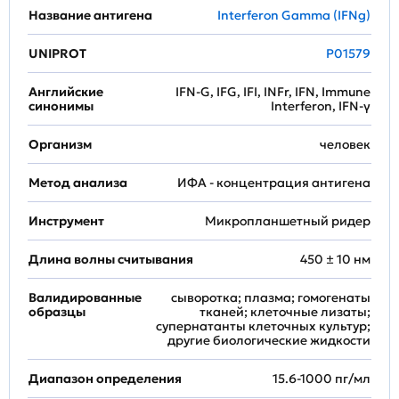
Название антигена
Interferon Gamma (IFNg)
UNIPROT
P01579
Английские
IFN-G, IFG, IFI, INFr, IFN, Immune
синонимы
Interferon, IFN-γ
Организм
человек
Метод анализа
ИФА - концентрация антигена
Инструмент
Микропланшетный ридер
Длина волны считывания
450 ± 10 нм
Валидированные
сыворотка; плазма; гомогенаты
образцы
тканей; клеточные лизаты;
супернатанты клеточных культур;
другие биологические жидкости
Диапазон определения
15.6-1000 пг/мл