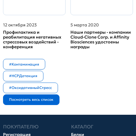
12 октября 2023
5 марта 2020
Профилактика и
Наши партнеры - компании
реабилитация негативных
Cloud-Clone Corp. и Affinity
стрессовых воздействий -
Biosciences удостоены
конференция
награды
#Контаминация
#HCPДетекция
#ОксидативныйСтресс
ПОКУПАТЕЛЮ
КАТАЛОГ
Регистрация
Белки