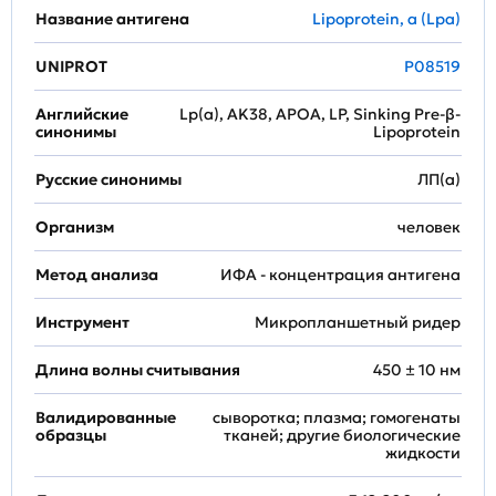
Название антигена
Lipoprotein, a (Lpa)
UNIPROT
P08519
Английские
Lp(a), AK38, APOA, LP, Sinking Pre-β-
синонимы
Lipoprotein
Русские синонимы
ЛП(а)
Организм
человек
Метод анализа
ИФА - концентрация антигена
Инструмент
Микропланшетный ридер
Длина волны считывания
450 ± 10 нм
Валидированные
сыворотка; плазма; гомогенаты
образцы
тканей; другие биологические
жидкости