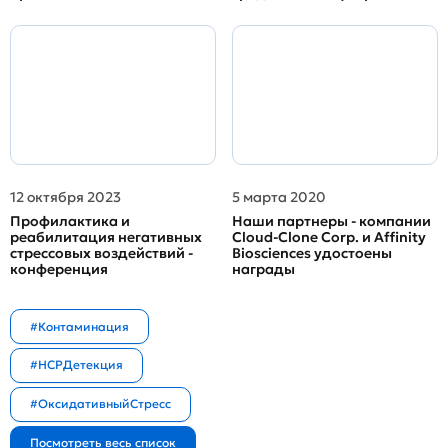
12 октября 2023
5 марта 2020
Профилактика и
Наши партнеры - компании
реабилитация негативных
Cloud-Clone Corp. и Affinity
стрессовых воздействий -
Biosciences удостоены
конференция
награды
#Контаминация
#HCPДетекция
#ОксидативныйСтресс