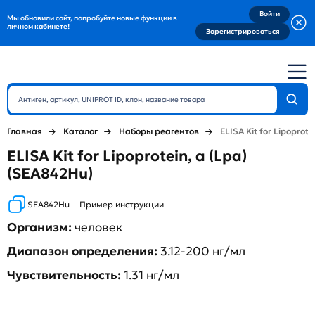
Войти
Мы обновили сайт, попробуйте новые функции в
личном кабинете!
Зарегистрироваться
Главная
Каталог
Наборы реагентов
ELISA Kit for Lipoprote
ELISA Kit for Lipoprotein, a (Lpa)
(SEA842Hu)
SEA842Hu
Пример инструкции
Организм:
человек
Диапазон определения:
3.12-200 нг/мл
Чувствительность:
1.31 нг/мл