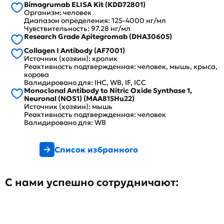
Bimagrumab ELISA Kit (KDD72801)
Организм: человек
Диапазон определения: 125-4000 нг/мл
Чувствительность: 97.28 нг/мл
Research Grade Apitegromab (DHA30605)
Collagen I Antibody (AF7001)
Источник (хозяин): кролик
Реактивность подтвержденная: человек, мышь, крыса,
корова
Валидировано для: IHC, WB, IF, ICC
Monoclonal Antibody to Nitric Oxide Synthase 1,
Neuronal (NOS1) (MAA815Hu22)
Источник (хозяин): мышь
Реактивность подтвержденная: человек
Валидировано для: WB
Список избранного
С нами успешно сотрудничают: