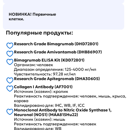
НОВИНКА! Первичные
клетки.
Популярные продукты:
Research Grade Bimagrumab (DHD72801)
Research Grade Amivantamab (DHB86907)
Bimagrumab ELISA Kit (KDD72801)
Организм: человек
Диапазон определения: 125-4000 нг/мл
Чувствительность: 97.28 нг/мл
Research Grade Apitegromab (DHA30605)
Collagen I Antibody (AF7001)
Источник (хозяин): кролик
Реактивность подтвержденная: человек, мышь, крыса,
корова
Валидировано для: IHC, WB, IF, ICC
Monoclonal Antibody to Nitric Oxide Synthase 1,
Neuronal (NOS1) (MAA815Hu22)
Источник (хозяин): мышь
Реактивность подтвержденная: человек
Валидировано для: WB