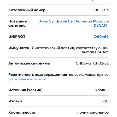
Каталожный номер
DF15913
Название
Down Syndrome Cell Adhesion Molecule
антигена
(DSCAM)
UNIPROT
O60469
Иммуноген
Синтетический пептид, соответствующий
human DSCAM
Английские синонимы
CHD2-42, CHD2-52
Реактивность подтвержденная
человек, мышь, крыса
Нужна другая реактивность?
Источник (хозяин)
кролик
Изотип
IgG
Клональность
поликлональное