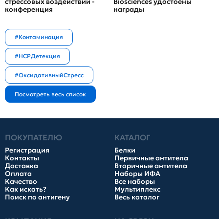
стрессовых воздействий -
Biosciences удостоены
конференция
награды
#Контаминация
#HCPДетекция
#ОксидативныйСтресс
ПОКУПАТЕЛЮ
КАТАЛОГ
Регистрация
Белки
Контакты
Первичные антитела
Доставка
Вторичные антитела
Оплата
Наборы ИФА
Качество
Все наборы
Как искать?
Мультиплекс
Поиск по антигену
Весь каталог