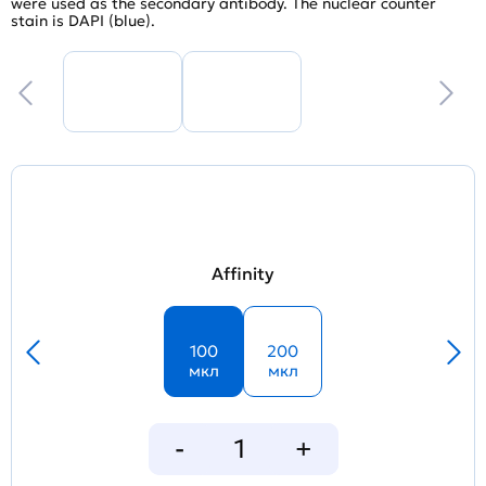
were used as the secondary antibody. The nuclear counter
stain is DAPI (blue).
Affinity
100
200
мкл
мкл