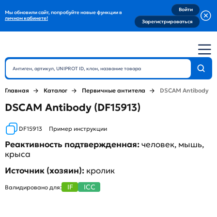
Войти
Мы обновили сайт, попробуйте новые функции в
личном кабинете!
Зарегистрироваться
Главная
Каталог
Первичные антитела
DSCAM Antibody
DSCAM Antibody (DF15913)
DF15913
Пример инструкции
Реактивность подтвержденная:
человек, мышь,
крыса
Источник (хозяин):
кролик
IF
ICC
Валидировано для: