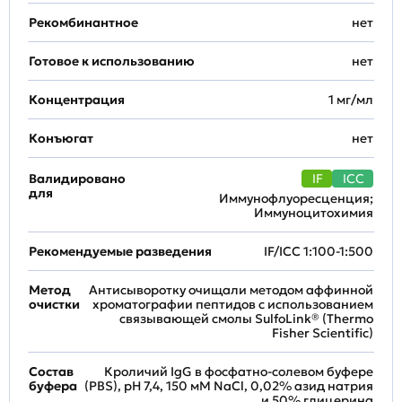
Рекомбинантное
нет
Готовое к использованию
нет
Концентрация
1 мг/мл
Конъюгат
нет
Валидировано
IF
ICC
для
Иммунофлуоресценция;
Иммуноцитохимия
Рекомендуемые разведения
IF/ICC 1:100-1:500
Метод
Антисыворотку очищали методом аффинной
очистки
хроматографии пептидов с использованием
связывающей смолы SulfoLink® (Thermo
Fisher Scientific)
Состав
Кроличий IgG в фосфатно-солевом буфере
буфера
(PBS), pH 7,4, 150 мМ NaCl, 0,02% азид натрия
и 50% глицерина