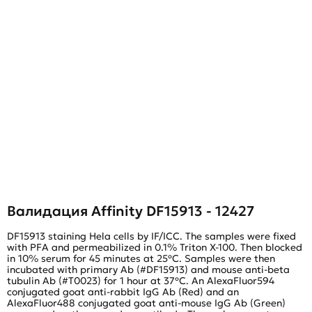
Валидация Affinity DF15913 - 12427
DF15913 staining Hela cells by IF/ICC. The samples were fixed
with PFA and permeabilized in 0.1% Triton X-100. Then blocked
in 10% serum for 45 minutes at 25ºС. Samples were then
incubated with primary Ab (#DF15913) and mouse anti-beta
tubulin Ab (#T0023) for 1 hour at 37ºС. An AlexaFluor594
conjugated goat anti-rabbit IgG Ab (Red) and an
AlexaFluor488 conjugated goat anti-mouse IgG Ab (Green)