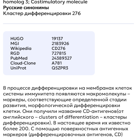
homolog 3; Costimulatory molecule
Русские синонимы
Кластер дифференцировки 276
HUGO
19137
MGI
2183926
Wikipedia
CD276
RGD
727815
PubMed
24389327
Cloud-Clone
A781
UniProt
Q5ZPR3
В процессе дифференцировки на мембранах клеток
системы иммунитета появляются макромолекулы –
маркеры, соответствующие определенной стадии
развития, морфологической дифференцировки
клетки. Они получили название CD-антигенов(от
английского – clusters of differentiation – кластеры
дифференцировки). В настоящее время их известно
более 200. С помощью поверхностных антигенных
маркеров (дифференцировочных антигенов, CD)