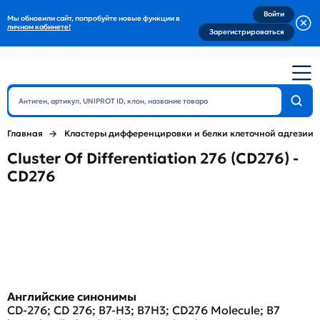
Войти
Мы обновили сайт, попробуйте новые функции в
личном кабинете!
Зарегистрироваться
Главная
Кластеры дифференцировки и белки клеточной адгезии
Cluster Of Differentiation 276 (CD276) -
CD276
Английские синонимы
CD-276; CD 276; B7-H3; B7H3; CD276 Molecule; B7