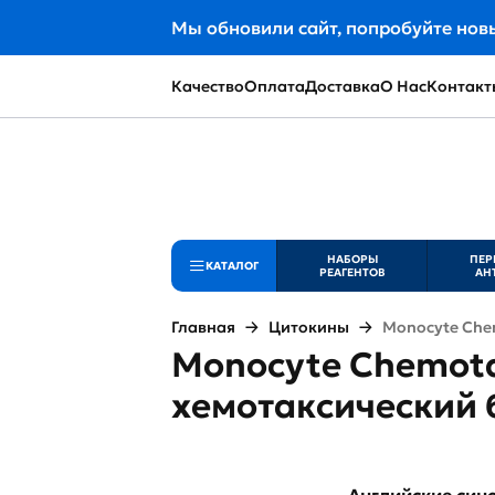
Мы обновили сайт, попробуйте нов
Качество
Оплата
Доставка
О Нас
Контакт
НАБОРЫ
ПЕР
КАТАЛОГ
РЕАГЕНТОВ
АН
Главная
Цитокины
Monocyte Chem
Monocyte Chemotac
хемотаксический 
Английские си