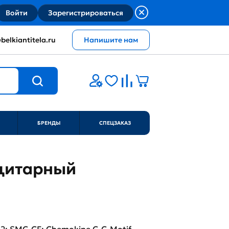
Войти
Зарегистрироваться
belkiantitela.ru
Напишите нам
БРЕНДЫ
СПЕЦЗАКАЗ
оцитарный
2; SMC-CF; Chemokine C-C-Motif