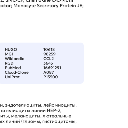
ctor; Monocyte Secretory Protein JE;
HUGO
10618
MGI
98259
Wikipedia
CCL2
RGD
3645
PubMed
16691291
Cloud-Clone
A087
UniProt
P13500
и, эндотелиоциты, лейомиоциты,
эпителиоциты линии HEP-2,
циты, меланоциты, лютеальные
вых линий (глиомы, гистиоцитомы,