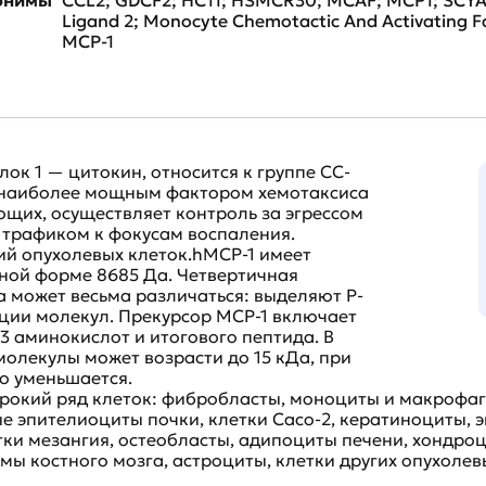
Ligand 2; Monocyte Chemotactic And Activating Fa
MCP-1
к 1 — цитокин, относится к группе CC-
я наиболее мощным фактором хемотаксиса
щих, осуществляет контроль за эгрессом
х трафиком к фокусам воспаления.
ний опухолевых клеток.hMCP-1 имеет
ной форме 8685 Да. Четвертичная
 может весьма различаться: выделяют P-
ации молекул. Прекурсор MCP-1 включает
23 аминокислот и итогового пептида. В
олекулы может возрасти до 15 кДа, при
о уменьшается.
рокий ряд клеток: фибробласты, моноциты и макрофаг
 эпителиоциты почки, клетки Caco-2, кератиноциты, 
тки мезангия, остеобласты, адипоциты печени, хондро
омы костного мозга, астроциты, клетки других опухоле