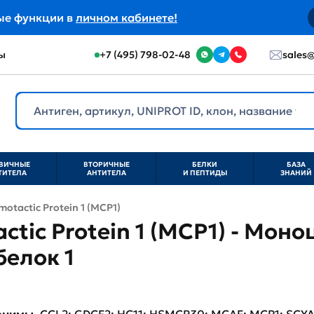
ые функции в
личном кабинете!
ы
+7 (495) 798-02-48
sales@
ВИЧНЫЕ
ВТОРИЧНЫЕ
БЕЛКИ
БАЗА
ТИТЕЛА
АНТИТЕЛА
И ПЕПТИДЫ
ЗНАНИЙ
otactic Protein 1 (MCP1)
tic Protein 1 (MCP1) - Мон
белок 1
нонимы
CCL2; GDCF2; HC11; HSMCR30; MCAF; MCP1; SCYA