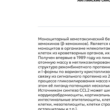
Моноцитарный хемотаксический бело
хемокинов (β-хемокинов). Являетс
моноцитов в организме млекопитаю
клеток из кроветворных органов, и
Получен впервые в 1989 году из ли
атомную массу в негликозилирован
структура рекомбинатного протеина
и I-формы по варианту кристаллиз
связку из сигнального протеина из 
процессе гликозилирования масса м
этом её лиганд-потенциал нескольк
Источником синтеза CCL2 может ши
кардиорабдомиоциты, кортикальные
интестинальные эпителиоциты, кле
клетки, мезотелиоциты, клетки стр
астроцитомы и т.п.).